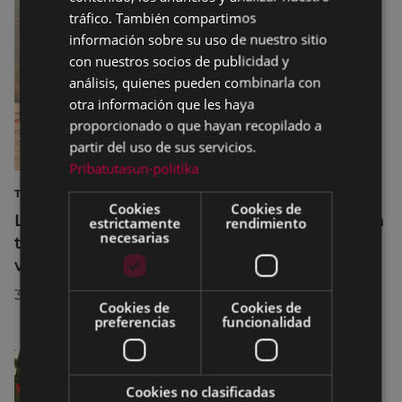
SPANISH
tráfico. También compartimos
información sobre su uso de nuestro sitio
con nuestros socios de publicidad y
análisis, quienes pueden combinarla con
otra información que les haya
proporcionado o que hayan recopilado a
partir del uso de sus servicios.
Pribatutasun-politika
TURISMO
Cookies
Cookies de
La diputada Azahara Domínguez destaca la
estrictamente
rendimiento
necesarias
transformación turística de Eibar en su
visita a la localidad
30/07/2026
Cookies de
Cookies de
preferencias
funcionalidad
Cookies no clasificadas