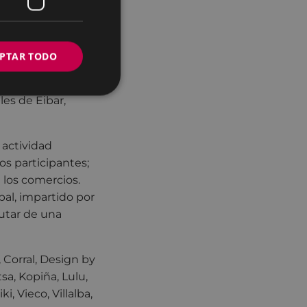
etivo de dinamizar
r una amplia
l trato cercano
PTAR TODO
ara amenizar el
les de Eibar,
 actividad
os participantes;
n los comercios.
bal, impartido por
rutar de una
 Corral, Design by
tsa, Kopiña, Lulu,
, Vieco, Villalba,