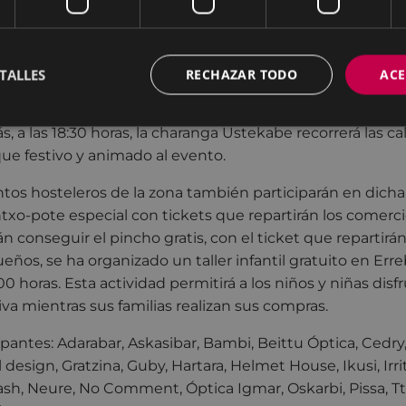
endas expondrán artículos durante todo el día con el obj
asistentes podrán aprovechar esta ocasión para descubri
ulos en un ambiente diferente al habitual, disfrutando de
 comercio de proximidad al aire libre.
TALLES
RECHAZAR TODO
ACE
á con música ambiental en diversas zonas comerciales p
a las 18:30 horas, la charanga Ustekabe recorrerá las cal
ue festivo y animado al evento.
tos hosteleros de la zona también participarán en dicha
txo-pote especial con tickets que repartirán los comerci
n conseguir el pincho gratis, con el ticket que repartirá
eños, se ha organizado un taller infantil gratuito en Erre
:00 horas. Esta actividad permitirá a los niños y niñas disf
iva mientras sus familias realizan sus compras.
pantes: Adarabar, Askasibar, Bambi, Beittu Óptica, Cedry,
l design, Gratzina, Guby, Hartara, Helmet House, Ikusi, Irri
ash, Neure, No Comment, Óptica Igmar, Oskarbi, Pissa, Ttiki