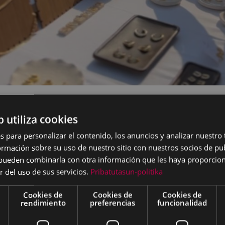
esarrollará en horario de 10:00 a 20:00, con los comerc
b utiliza cookies
s para personalizar el contenido, los anuncios y analizar nuestro
mación sobre su uso de nuestro sitio con nuestros socios de pub
 mayo, Eibar vivirá una jornada especial dedicada al come
s pueden combinarla con otra información que les haya proporci
en la Calle”. Desde las 10:00 hasta las 20:00 horas, los 
r del uso de sus servicios.
Pribatutasun-politika
n sus productos a la calle, creando un ambiente festivo 
es.
Cookies de
Cookies de
Cookies de
rendimiento
preferencias
funcionalidad
de compra al aire libre