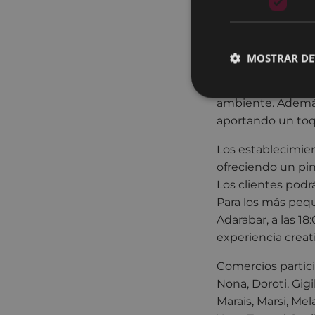
Un total de 30 ti
el comercio. Los 
variedad de artíc
que caracteriza al
MOSTRAR DE
La jornada contar
ambiente. Además, 
aportando un toq
Los establecimien
ofreciendo un pin
Los clientes podrá
Para los más pequ
Adarabar, a las 18
experiencia creat
Comercios partici
Nona, Doroti, Gigi
Marais, Marsi, Mel