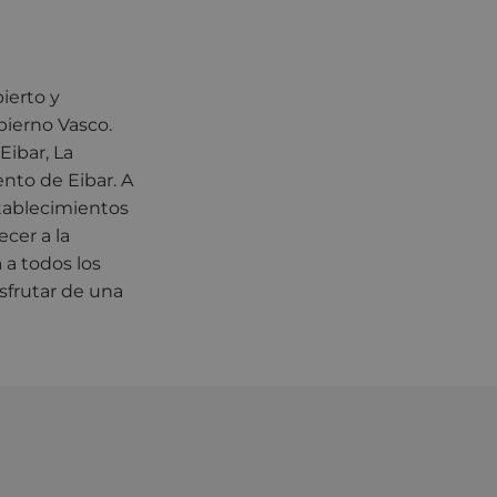
ierto y
ierno Vasco.
Eibar, La
nto de Eibar. A
stablecimientos
ecer a la
 a todos los
isfrutar de una