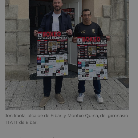
Jon Iraola, alcalde de Eibar, y Montxo Quina, del gimnasio
TTATT de Eibar.