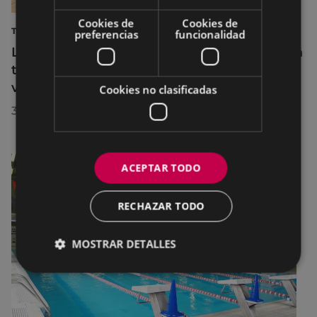
Cookies de
Cookies de
TURISMO
preferencias
funcionalidad
La diputada Azahara Domínguez destaca la
transformación turística de Eibar en su
visita a la localidad
Cookies no clasificadas
30/07/2026
ACEPTAR TODO
RECHAZAR TODO
MOSTRAR DETALLES