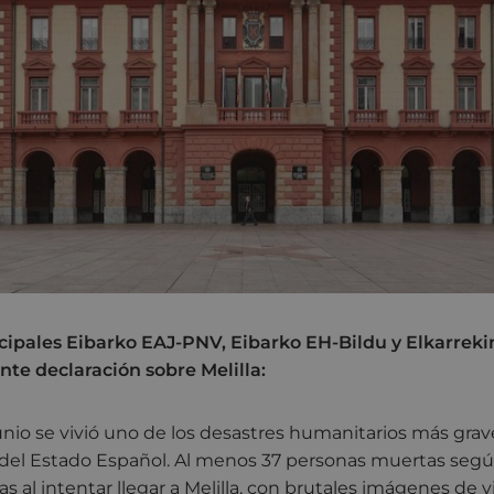
ipales Eibarko EAJ-PNV, Eibarko EH-Bildu y Elkarrek
ente declaración sobre Melilla:
unio se vivió uno de los desastres humanitarios más grave
r del Estado Español. Al menos 37 personas muertas seg
 al intentar llegar a Melilla, con brutales imágenes de v