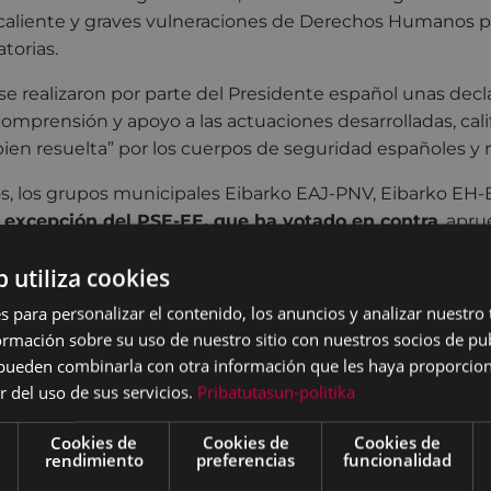
caliente y graves vulneraciones de Derechos Humanos po
torias.
se realizaron por parte del Presidente español unas decl
omprensión y apoyo a las actuaciones desarrolladas, cali
ien resuelta” por los cuerpos de seguridad españoles y 
, los grupos municipales Eibarko EAJ-PNV, Eibarko EH-B
 excepción del PSE-EE, que ha votado en contra
, apru
b utiliza cookies
uestra consternación y firme denuncia ante los hechos 
s para personalizar el contenido, los anuncios y analizar nuestro
elilla el pasado 25 de junio, mostrando toda nuestra solid
mación sobre su uso de nuestro sitio con nuestros socios de pub
as personas subsaharianas muertas o heridas por la bruta
s pueden combinarla con otra información que les haya proporci
r del uso de sus servicios.
Pribatutasun-politika
investigación inmediata e independiente para esclarece
nsabilidades y establecer medidas de reparación a las ví
Cookies de
Cookies de
Cookies de
ecuperación, identificación y repatriación a sus países de
rendimiento
preferencias
funcionalidad
s personas fallecidas, respetando los deseos de las famili