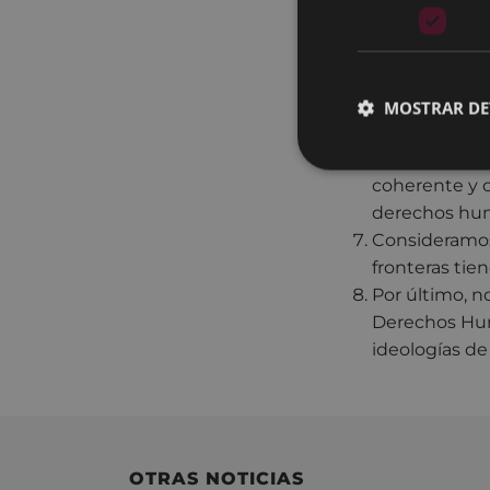
Manifestamos,
europeas y es
militarización
Exigimos el e
MOSTRAR DE
respeto a lo
Consideramos
coherente y c
derechos hu
Consideramos 
fronteras tie
Por último, n
Derechos Huma
ideologías d
OTRAS NOTICIAS