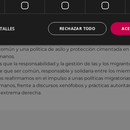
 asimismo, nuestro más rotundo rechazo a las actuales p
pañolas en materia de migración y asilo que giran en tor
 y la externalización de las fronteras.
stablecimiento de vías legales y seguras que garanticen l
TALLES
RECHAZAR TODO
ACE
s derechos humanos de todas las personas migrantes.
 que la Unión Europea debe implementar una política m
omún y una política de asilo y protección cimentada en e
manos.
que la responsabilidad y la gestión de las y los migrante
ne que ser común, responsable y solidaria entre los miem
os reafirmamos en el impulso a unas políticas migratoria
nos, frente a discursos xenófobos y prácticas autoritar
e extrema derecha.