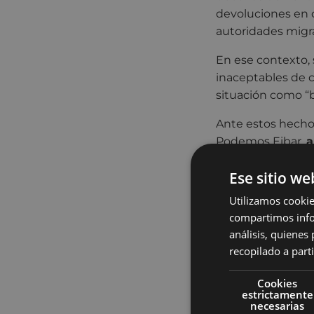
devoluciones en 
autoridades migra
En ese contexto, 
inaceptables de c
situación como “b
Ante estos hechos
Podemos Eibar,
a
declaración:
Ese sitio we
Expresamos n
Utilizamos cookie
frontera de M
compartimos infor
familias de l
análisis, quiene
policial.
recopilado a parti
Exigimos una 
depurar respo
Cookies
Exigimos la r
estrictamente
necesarias
cuerpos de la