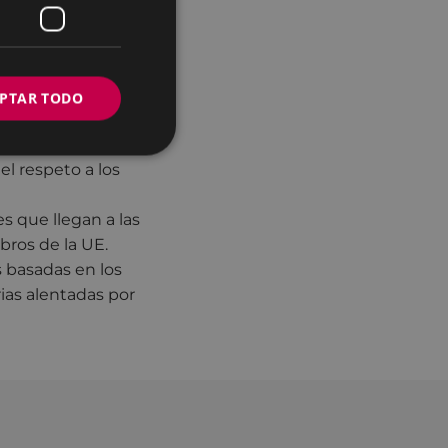
olíticas
no a la
a dignidad y el
PTAR TODO
igratoria
l respeto a los
s que llegan a las
bros de la UE.
s basadas en los
ias alentadas por