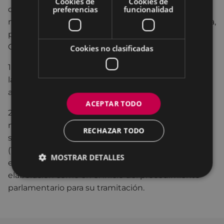
Cookies de
Cookies de
preferencias
funcionalidad
de bebés en España y que todavía permanece, es
necesaria una respuesta unitaria, común y colectiva,
por eso el Ayuntamiento de Eibar solicita al
Congreso de los Diputados:
Cookies no clasificadas
1. La finalización del trámite de enmiendas para que
la ley siga su proceso parlamentario hasta la
aprobación definitiva y urgente.
ACEPTAR TODO
2. que la Ley que resulte aprobada respete al
máximo el texto original de la Proposición de Ley
RECHAZAR TODO
sobre ‘bebés robados’ en el Estado español
(122/000039), ya que es el que ha recabado un
MOSTRAR DETALLES
enorme consenso social y político tanto en su
elaboración como en el inicio del procedimiento
parlamentario para su tramitación.