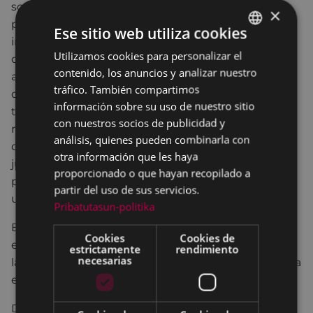
soportar el peso de las investigaciones y
×
procedimientos necesarios para la efectiva
Ese sitio web utiliza cookies
investigación de estos delitos, que abarcan toda la
Utilizamos cookies para personalizar el
BASQUE
dictadura y parte de la democracia. Con esta ley se
contenido, los anuncios y analizar nuestro
afianzan los derechos de las víctimas, del pasado y
SPANISH
tráfico. También compartimos
del presente, de las que ya no están y de las que
información sobre su uso de nuestro sitio
todavía buscan reencontrarse con sus familias o
con nuestros socios de publicidad y
recuperar su identidad. Se garantizan al fin, los
análisis, quienes pueden combinarla con
derechos que ya hemos mencionado de verdad,
otra información que les haya
justicia, reparación y no repetición, tan importantes
proporcionado o que hayan recopilado a
para las víctimas como para el funcionamiento de
partir del uso de sus servicios.
un estado democrático de derecho.
Pribatutasun-politika
El 17 de septiembre de 2020 se abrió el trámite de
Cookies
Cookies de
enmiendas de la Proposición, que está ubicada en
estrictamente
rendimiento
necesarias
la Comisión de Justicia. La ley se ha quedado parada
en este trámite.
Debido al dolor que ha causado el drama del robo