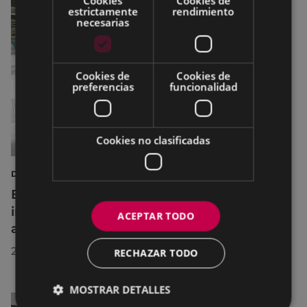
Cookies
Cookies de
estrictamente
rendimiento
necesarias
Cookies de
Cookies de
preferencias
funcionalidad
Cookies no clasificadas
DEPORTES
Eibar adapta los horarios de sus
instalaciones deportivas durante el mes de
ACEPTAR TODO
agosto para realizar mejoras
29/07/2026
RECHAZAR TODO
MOSTRAR DETALLES