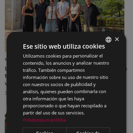
×
Ese sitio web utiliza cookies
Utilizamos cookies para personalizar el
BASQUE
TURISMO
contenido, los anuncios y analizar nuestro
SPANISH
La diputada Azahara Domínguez destaca la
tráfico. También compartimos
transformación turística de Eibar en su
información sobre su uso de nuestro sitio
visita a la localidad
con nuestros socios de publicidad y
análisis, quienes pueden combinarla con
30/07/2026
otra información que les haya
proporcionado o que hayan recopilado a
partir del uso de sus servicios.
Pribatutasun-politika