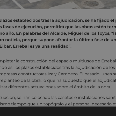
azos establecidos tras la adjudicación, se ha fijado el
es fases de ejecución, permitirá que las obras estén te
mo año. En palabras del Alcalde, Miguel de los Toyos, “
an noticia, porque supone afrontar la última fase de u
Eibar. Errebal es ya una realidad”.
mpletar la construcción del espacio multiusos de Errebal
do así los plazos establecidos tras la adjudicación de los
mpresas constructoras Iza y Campezo. El pasado lunes se
 replanteo de la obra, lo que ha supuesto que el adjudica
zar diferentes actuaciones sobre el ámbito de la obra.
ación, se han colocado las casetas e instalaciones sanita
mismo tiempo que un topógrafo y el personal necesario e
ión y replanteo de la obra que permitirán la posterior ej