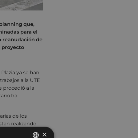
 planning que,
rminadas para el
la reanudación de
n proyecto
 Plazia ya se han
 trabajos a la UTE
 procedió a la
tario ha
rias de los
stán realizando
ecución de la
×