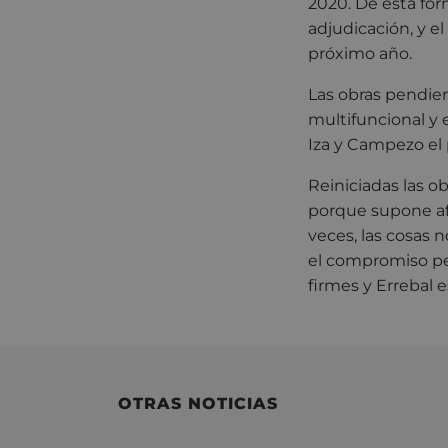
2020. De esta for
adjudicación, y e
próximo año.
Las obras pendien
multifuncional y 
Iza y Campezo el 
Reiniciadas las ob
porque supone afr
veces, las cosas 
el compromiso pe
firmes y Errebal e
OTRAS NOTICIAS