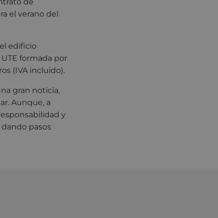
ntrato de
ra el verano del
l edificio
a UTE formada por
s (IVA incluido).
una gran noticia,
ar. Aunque, a
 responsabilidad y
y dando pasos