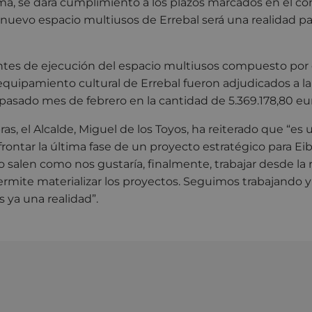
ma, se dará cumplimiento a los plazos marcados en el co
l nuevo espacio multiusos de Errebal será una realidad pa
tes de ejecución del espacio multiusos compuesto por e
equipamiento cultural de Errebal fueron adjudicados a l
pasado mes de febrero en la cantidad de 5.369.178,80 euro
ras, el Alcalde, Miguel de los Toyos, ha reiterado que “es 
ontar la última fase de un proyecto estratégico para Eib
no salen como nos gustaría, finalmente, trabajar desde la
rmite materializar los proyectos. Seguimos trabajando 
s ya una realidad”.