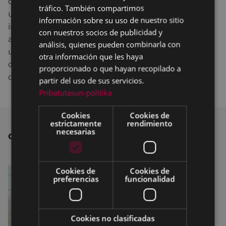
que con este proyecto “seguimos apostando por
tráfico. También compartimos
una mejora y modernización continua tanto de las
información sobre su uso de nuestro sitio
instalaciones como de la oferta de cursos y de
con nuestros socios de publicidad y
actividades del Patronato de Deportes para que los
análisis, quienes pueden combinarla con
usuarios puedan disfrutar de una amplia y variada
otra información que les haya
oferta deportiva que incluya las últimas tendencias
proporcionado o que hayan recopilado a
deportivas”.
partir del uso de sus servicios.
Pribatutasun-politika
Cookies
Cookies de
estrictamente
rendimiento
necesarias
OTRAS NOTICIAS
Cookies de
Cookies de
preferencias
funcionalidad
Cookies no clasificadas