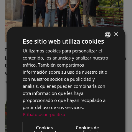
×
Ese sitio web utiliza cookies
TURISMO
Utilizamos cookies para personalizar el
BASQUE
contenido, los anuncios y analizar nuestro
La diputada Azahara Domínguez destaca la
SPANISH
tráfico. También compartimos
transformación turística de Eibar en su
información sobre su uso de nuestro sitio
visita a la localidad
con nuestros socios de publicidad y
30/07/2026
análisis, quienes pueden combinarla con
otra información que les haya
proporcionado o que hayan recopilado a
partir del uso de sus servicios.
Pribatutasun-politika
Cookies
Cookies de