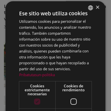
×
La diputada Azahara Domínguez destaca la
transformación turística de Eibar en su
Ese sitio web utiliza cookies
visita a la localidad
Utilizamos cookies para personalizar el
BASQUE
30/07/2026
contenido, los anuncios y analizar nuestro
SPANISH
tráfico. También compartimos
información sobre su uso de nuestro sitio
con nuestros socios de publicidad y
análisis, quienes pueden combinarla con
otra información que les haya
proporcionado o que hayan recopilado a
partir del uso de sus servicios.
Pribatutasun-politika
Cookies
Cookies de
estrictamente
rendimiento
necesarias