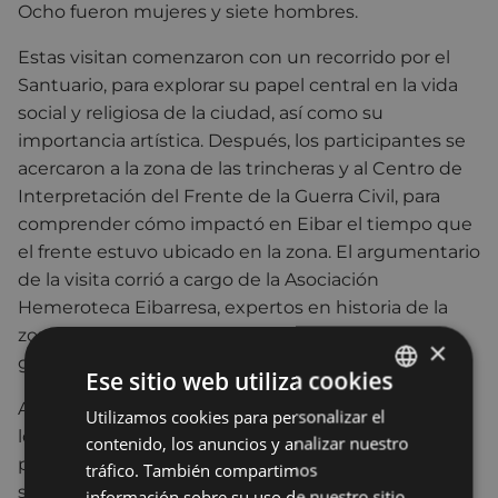
Ocho fueron mujeres y siete hombres.
Estas visitan comenzaron con un recorrido por el
Santuario, para explorar su papel central en la vida
social y religiosa de la ciudad, así como su
importancia artística. Después, los participantes se
acercaron a la zona de las trincheras y al Centro de
Interpretación del Frente de la Guerra Civil, para
comprender cómo impactó en Eibar el tiempo que
el frente estuvo ubicado en la zona. El argumentario
de la visita corrió a cargo de la Asociación
Hemeroteca Eibarresa, expertos en historia de la
zona, y Nerea Alustiza desempeñó las labores de
×
guía.
Ese sitio web utiliza cookies
Al hacer balance de esta experiencia piloto, tanto
Utilizamos cookies para personalizar el
BASQUE
los/as organizadores/as como las propias personas
contenido, los anuncios y analizar nuestro
SPANISH
participantes han expresado un nivel de
tráfico. También compartimos
satisfacción muy alto, por lo que desde el
información sobre su uso de nuestro sitio