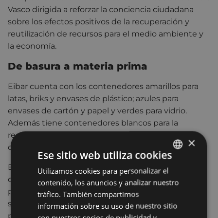
Vasco dirigida a reforzar la conciencia ciudadana
sobre los efectos positivos de la recuperación y
reutilización de recursos para el medio ambiente y
la economía.
De basura a materia prima
Eibar cuenta con los contenedores amarillos para
latas, briks y envases de plástico; azules para
envases de cartón y papel y verdes para vidrio.
Además tiene contenedores blancos para la
recogida de ropa, gestionados por Olberri, y 48
×
contenedores de pilas, por Recypilas.
Ese sitio web utiliza cookies
En la actualidad cuenta también con algunos
Utilizamos cookies para personalizar el
BASQUE
contenedores marrones de orgánica, cuya
contenido, los anuncios y analizar nuestro
SPANISH
presencia aumentará a partir del 1 de diciembre, y
tráfico. También compartimos
se incluirán en todas las islas de contenedores. A
información sobre su uso de nuestro sitio
partir de ese día, los contenedores de resto, que
con nuestros socios de publicidad y