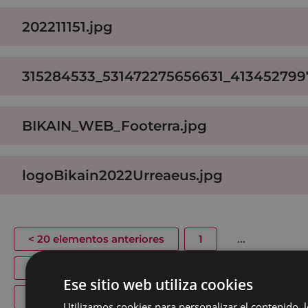
202211151.jpg
315284533_531472275656631_413452799
BIKAIN_WEB_Footerra.jpg
logoBikain2022Urreaeus.jpg
<
20 elementos anteriores
1
...
20
21
22
23
24
25
Ese sitio web utiliza cookies
20 elementos siguientes
>
Utilizamos cookies para personalizar el contenido, l