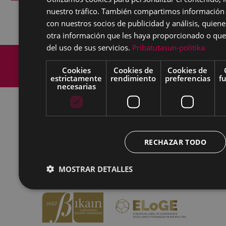
nuestro tráfico. También compartimos información 
con nuestros socios de publicidad y análisis, quie
otra información que les haya proporcionado o que 
del uso de sus servicios.
Pribatutasun-politika
Mapa del Sitio
Aviso legal
Política de cookies
Contacto
Cookies
Cookies de
Cookies de
estrictamente
rendimiento
preferencias
f
Accesibilidad
necesarias
Todas las redes sociales del Ayuntamiento
RECHAZAR TODO
Eibarko Udala - Untzaga plaza, 1 | 20600 Eibar
Tfnoa.: 943 70 84 00 / 010 | Faxa: 943 70 84 16 |
pegora@eibar.eus
MOSTRAR DETALLES
IFZ: P2003100A | DIR3 L01200300