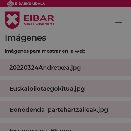
Imágenes
Imágenes para mostrar en la web
20220324Andretxea.jpg
Euskalpilotaegokitua.jpg
Bonodenda_partehartzaileak.jpg
Ingurumena_ES.png