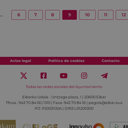
...
6
7
8
9
10
11
12
Aviso legal
Política de cookies
Contacto
Todas las redes sociales del Ayuntamiento
Eibarko Udala - Untzaga plaza, 1 | 20600 Eibar
Tfnoa.: 943 70 84 00 / 010 | Faxa: 943 70 84 16 | pegora@eibar.eus
IFZ: P2003100A | DIR3 L01200300