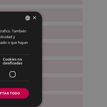
×
 tráfico. También
BASQUE
licidad y
SPANISH
onado o que hayan
Cookies no
clasificadas
PTAR TODO