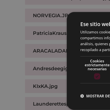
NORVEGIA.JPG
Ese sitio we
Utilizamos cookie
PatriciaKraus.jpg
compartimos infor
análisis, quiene
recopilado a parti
ARACALADANZA2.jpg
Cookies
estrictamente
Andresdeegiguren.jpg
necesarias
KIxKA.jpg
MOSTRAR DE
Launderettespresshoyde2013.