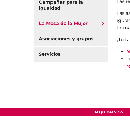
Las r
Campañas para la
igualdad
Las a
igual
La Mesa de la Mujer
forma
Asociaciones y grupos
¡Tú t
N
Servicios
F
r
Mapa del Sitio