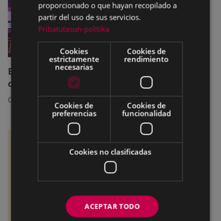
proporcionado o que hayan recopilado a
partir del uso de sus servicios.
Pribatutasun-politika
Cookies
Cookies de
estrictamente
rendimiento
necesarias
El servicio SexuBizi-Gune Morea estará
disponible en las fiestas de Amaña
01/07/2026
Cookies de
Cookies de
preferencias
funcionalidad
Cookies no clasificadas
ACEPTAR TODO