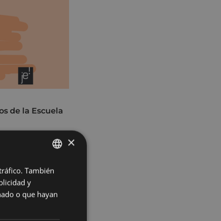
os de la Escuela
×
s
de Eibar será un
na perspectiva
 tráfico. También
BASQUE
egias y alianzas
licidad y
SPANISH
ocesos para
onado o que hayan
las mujeres