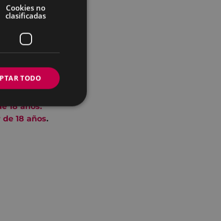
Cookies no
clasificadas
 nuestro mundo:
s de otoño?
PTAR TODO
e 18 años.
 de 18 años
.