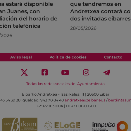
a estará disponible
que tendremos en
an Juanes, con
Andretxea contará c
iación del horario de
dos invitadas eibarres
ción telefónica
28/05/2026
/2026
Aviso legal
Política de cookies
Contacto
Todas las redes sociales del Ayuntamiento
Eibarko Andretxea - Isasi kalea, 11 | 20600 Eibar
43 54 39 38
Igualdad: 943 70 84 40
andretxea@eibar.eus
/
berdintasu
IFZ: P2003100A | DIR3 L01200300