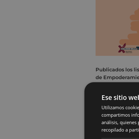
Publicados los li
de Empoderamien
Una temporada m
Ese sitio we
lugar de encuentr
Utilizamos cookie
crítica, decolonia
compartimos infor
feministas, donde
análisis, quiene
fortalecernos a ni
recopilado a parti
A continuación y 