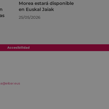
Morea estará disponible
on
en Euskal Jaiak
as
25/05/2026
Accesibilidad
na@eibar.eus