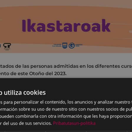
stados de las personas admitidas en los diferentes curs
to de este Otoño del 2023.
ás, la
Escuela para el Empoderamiento de las Mujere
b utiliza cookies
o para reflexionar, debatir y analizar la realidad desde u
s para personalizar el contenido, los anuncios y analizar nuestro
l y feminista. Será un espacio para crear y fortalecer estrat
mación sobre su uso de nuestro sitio con nuestros socios de pub
 desde los diferentes cursos y talleres se impulsarán pr
s pueden combinarla con otra información que les haya proporci
vel personal y colectivo.
r del uso de sus servicios.
Pribatutasun-politika
pinchando en cada curso se pueden ver los l
istados de 