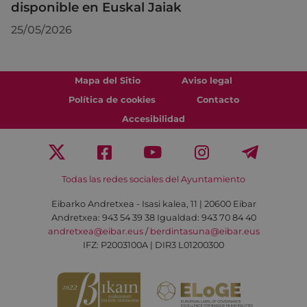
disponible en Euskal Jaiak
25/05/2026
Mapa del Sitio
Aviso legal
Política de cookies
Contacto
Accesibilidad
Todas las redes sociales del Ayuntamiento
Eibarko Andretxea - Isasi kalea, 11 | 20600 Eibar
Andretxea: 943 54 39 38
Igualdad: 943 70 84 40
andretxea@eibar.eus
/
berdintasuna@eibar.eus
IFZ: P2003100A | DIR3 L01200300