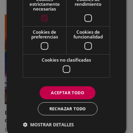
estrictamente
rendimiento
necesarias
Cookies de
Cookies de
preferencias
funcionalidad
Cookies no clasificadas
ACEPTAR TODO
RECHAZAR TODO
El servicio SexuBizi-Gune Morea estará
disponible en las fiestas de Amaña
MOSTRAR DETALLES
01/07/2026