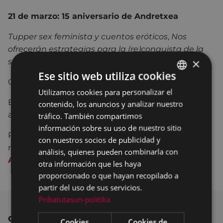
21 de marzo: 15 aniversario de Andretxea
Tupper sex feminista y cuentos eróticos
,
Nos
ofrecerán estrategias para la (re)conquista de la
×
sexualidad y la risa.
Ese sitio web utiliza cookies
Con Virginia Imaz e Inma Merino.
Utilizamos cookies para personalizar el
BASQUE
En la sala de cursos de Portalea, 17:00 - 20:00. La
contenido, los anuncios y analizar nuestro
SPANISH
actividad está dirigida a mujeres y es gratuita.
tráfico. También compartimos
información sobre su uso de nuestro sitio
Para visualizar la
guía de lectura del 8 de marzo
,
con nuestros socios de publicidad y
realizada con la Biblioteca Juan San Martin
PULSA
análisis, quienes pueden combinarla con
AQUI
.
otra información que les haya
proporcionado o que hayan recopilado a
partir del uso de sus servicios.
Pribatutasun-politika
OTRAS NOTICIAS
Cookies
Cookies de