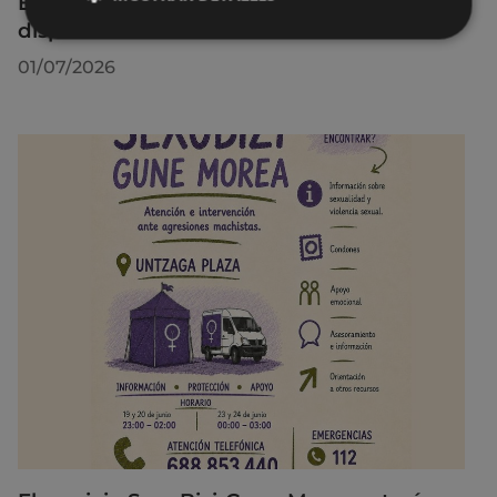
El servicio SexuBizi-Gune Morea estará
disponible en las fiestas de Amaña
01/07/2026