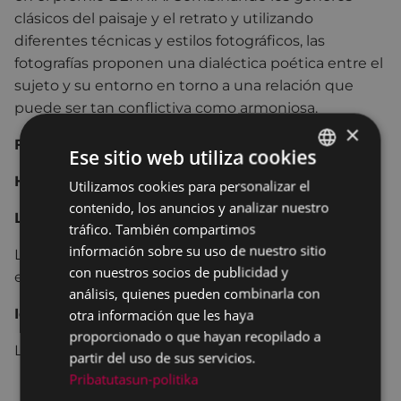
clásicos del paisaje y el retrato y utilizando
diferentes técnicas y estilos fotográficos, las
fotografías proponen una dialéctica poética entre el
sujeto y su entorno en torno a una relación que
puede ser tan conflictiva como armoniosa.
×
Fecha de la charla:
4 de junio, jueves
Ese sitio web utiliza cookies
Hora:
18:00
Utilizamos cookies para personalizar el
BASQUE
contenido, los anuncios y analizar nuestro
SPANISH
Lugar:
Andretxea
tráfico. También compartimos
información sobre su uso de nuestro sitio
La exposición
se podrá visitar del 4 al 10 de junio
con nuestros socios de publicidad y
en la sala Damaskinatzaileak de Andretxea.
análisis, quienes pueden combinarla con
otra información que les haya
Idioma:
euskera
proporcionado o que hayan recopilado a
La actividad será
abierta y gratuita
.
partir del uso de sus servicios.
Pribatutasun-politika