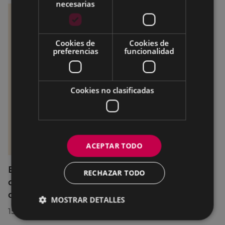
necesarias
Cookies de
Cookies de
preferencias
funcionalidad
Cookies no clasificadas
ACEPTAR TODO
El servicio SexuBizi-Gune Morea estará
RECHAZAR TODO
disponible en San Juanes, con ampliación
del horario de atención telefónica
MOSTRAR DETALLES
15/06/2026