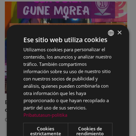
×
Ese sitio web utiliza cookies
Utilizamos cookies para personalizar el
BASQUE
contenido, los anuncios y analizar nuestro
SPANISH
tráfico. También compartimos
información sobre su uso de nuestro sitio
con nuestros socios de publicidad y
análisis, quienes pueden combinarla con
otra información que les haya
proporcionado o que hayan recopilado a
El servicio SexuBizi-Gune Morea estará
partir del uso de sus servicios.
disponible en las fiestas de Amaña
Pribatutasun-politika
01/07/2026
Cookies
Cookies de
estrictamente
rendimiento