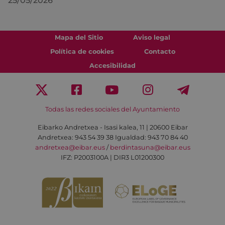
25/05/2026
Mapa del Sitio
Aviso legal
Política de cookies
Contacto
Accesibilidad
Todas las redes sociales del Ayuntamiento
Eibarko Andretxea - Isasi kalea, 11 | 20600 Eibar
Andretxea: 943 54 39 38
Igualdad: 943 70 84 40
andretxea@eibar.eus
/
berdintasuna@eibar.eus
IFZ: P2003100A | DIR3 L01200300