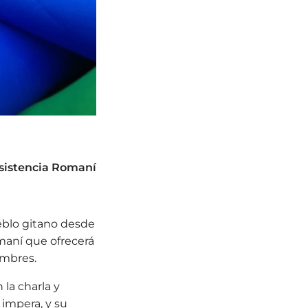
esistencia Romaní
ueblo gitano desde
omaní que ofrecerá
umbres.
 la charla y
 impera, y su