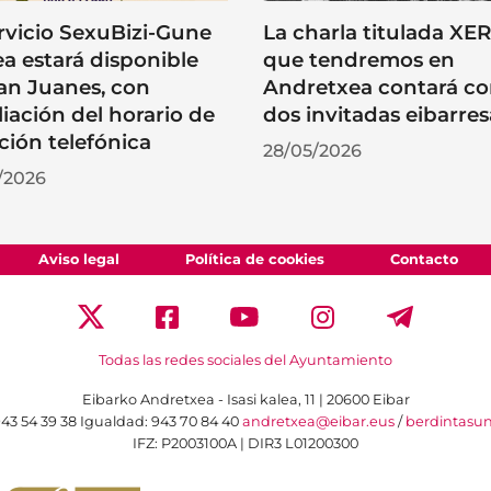
ervicio SexuBizi-Gune
La charla titulada XE
a estará disponible
que tendremos en
an Juanes, con
Andretxea contará c
iación del horario de
dos invitadas eibarres
ción telefónica
28/05/2026
/2026
Aviso legal
Política de cookies
Contacto
Todas las redes sociales del Ayuntamiento
Eibarko Andretxea - Isasi kalea, 11 | 20600 Eibar
43 54 39 38
Igualdad: 943 70 84 40
andretxea@eibar.eus
/
berdintasu
IFZ: P2003100A | DIR3 L01200300