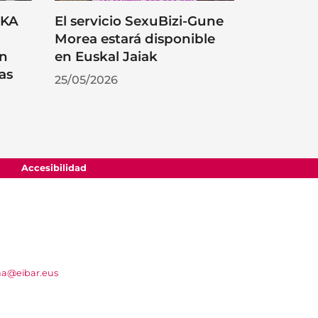
RKA
El servicio SexuBizi-Gune
Morea estará disponible
on
en Euskal Jaiak
as
25/05/2026
Accesibilidad
na@eibar.eus