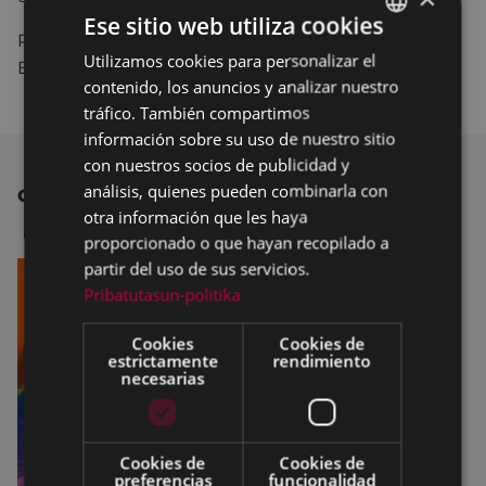
Ese sitio web utiliza cookies
Para más información sobre el programa Beldur
Utilizamos cookies para personalizar el
BASQUE
Barik
PULSA AQUÍ
.
contenido, los anuncios y analizar nuestro
SPANISH
tráfico. También compartimos
información sobre su uso de nuestro sitio
con nuestros socios de publicidad y
análisis, quienes pueden combinarla con
OTRAS NOTICIAS
otra información que les haya
proporcionado o que hayan recopilado a
partir del uso de sus servicios.
Pribatutasun-politika
Cookies
Cookies de
estrictamente
rendimiento
necesarias
Cookies de
Cookies de
preferencias
funcionalidad