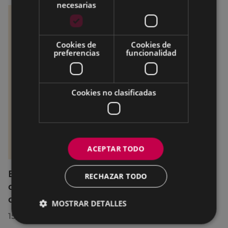
necesarias
Cookies de
Cookies de
preferencias
funcionalidad
Cookies no clasificadas
ACEPTAR TODO
El servicio SexuBizi-Gune Morea estará
RECHAZAR TODO
disponible en San Juanes, con ampliación
del horario de atención telefónica
MOSTRAR DETALLES
15/06/2026