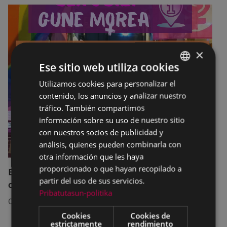
×
Ese sitio web utiliza cookies
Utilizamos cookies para personalizar el
BASQUE
contenido, los anuncios y analizar nuestro
SPANISH
tráfico. También compartimos
información sobre su uso de nuestro sitio
con nuestros socios de publicidad y
análisis, quienes pueden combinarla con
otra información que les haya
proporcionado o que hayan recopilado a
El servicio SexuBizi-Gune Morea estará
partir del uso de sus servicios.
disponible en las fiestas de Amaña
Pribatutasun-politika
01/07/2026
Cookies
Cookies de
estrictamente
rendimiento