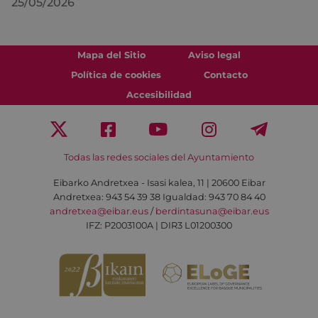
25/05/2026
Mapa del Sitio
Aviso legal
Política de cookies
Contacto
Accesibilidad
Todas las redes sociales del Ayuntamiento
Eibarko Andretxea - Isasi kalea, 11 | 20600 Eibar
Andretxea: 943 54 39 38
Igualdad: 943 70 84 40
andretxea@eibar.eus
/
berdintasuna@eibar.eus
IFZ: P2003100A | DIR3 L01200300