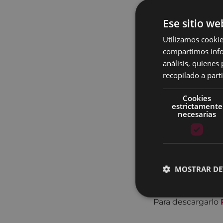
Ese sitio we
Utilizamos cookie
compartimos infor
análisis, quiene
recopilado a parti
Cookies
estrictamente
El punto lila es 
necesarias
Mostrar este sím
violencia cuyo o
MOSTRAR DE
Si queréis el pun
podéis pasar po
Para descargarlo