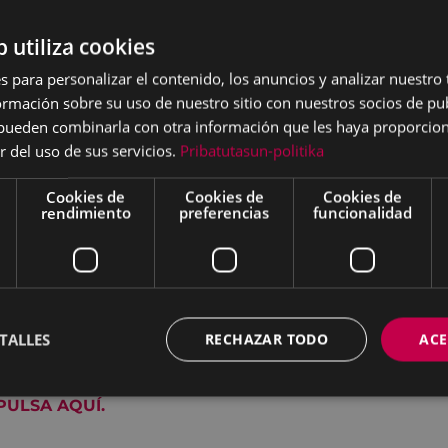
b utiliza cookies
s para personalizar el contenido, los anuncios y analizar nuestro
mación sobre su uso de nuestro sitio con nuestros socios de pub
s pueden combinarla con otra información que les haya proporci
r del uso de sus servicios.
Pribatutasun-politika
Cookies de
Cookies de
Cookies de
rendimiento
preferencias
funcionalidad
el símbolo de la actitud de rechazo a la violencia contra
bolo públicamente implica un compromiso activo contra 
rigen se encuentra en la desigualdad entre hombres y m
TALLES
RECHAZAR TODO
ACE
to lila, para ponerlo en las ventanas de vuestra casa,
r Andretxea,
en la calle Zezenbide 9 bajo,
a recogerlo.
PULSA AQUÍ.