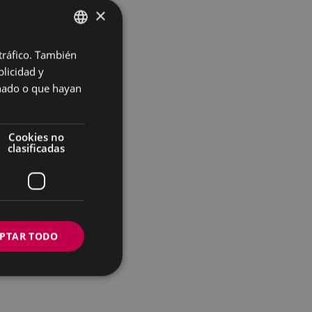
×
 tráfico. También
BASQUE
licidad y
SPANISH
onado o que hayan
Cookies no
clasificadas
 las mujeres.
este tipo de
ujeres.
PTAR TODO
 comercio o bar,