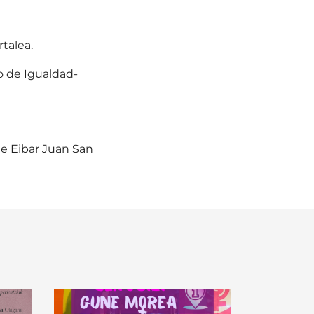
talea.
io de Igualdad-
de Eibar Juan San