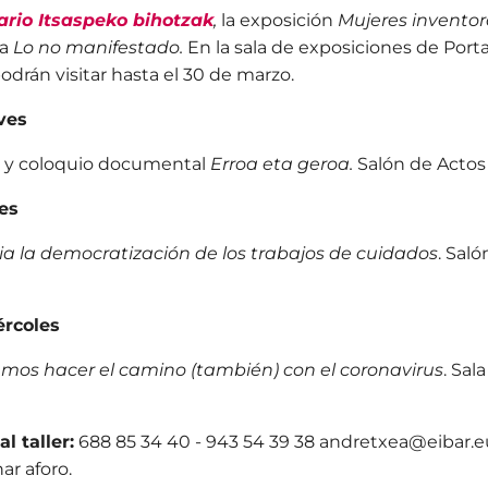
rario Itsaspeko bihotzak
,
la exposición
Mujeres invento
ca
Lo no manifestado.
En la sala de exposiciones de Porta
odrán visitar hasta el 30 de marzo.
ves
n y coloquio documental
Erroa eta geroa.
Salón de Actos 
es
a la democratización de los trabajos de cuidados
. Sal
ércoles
mos hacer el camino (también) con el coronavirus
. Sal
l taller:
688 85 34 40 - 943 54 39 38 andretxea@eibar.e
ar aforo.