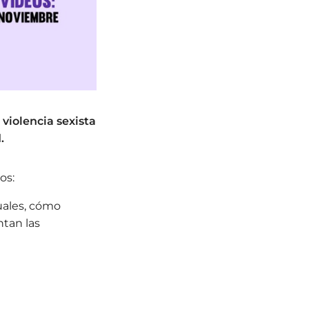
 violencia sexista
.
os:
uales, cómo
ntan las