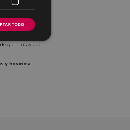
s sanas.
PTAR TODO
lquier persona
a de género: ayuda
s y horarios: