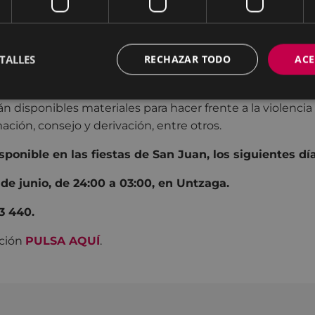
servicio que promueve una sexualidad y unas relacione
TALLES
RECHAZAR TODO
ACE
n lugar de protección y será un espacio seguro para cua
rán disponibles materiales para hacer frente a la violenci
ación, consejo y derivación, entre otros.
ponible en las fiestas de San Juan, los siguientes día
25 de junio, de 24:00 a 03:00, en Untzaga.
53 440.
ación
PULSA AQUÍ
.