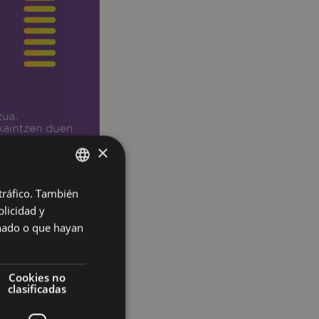
×
 tráfico. También
BASQUE
licidad y
SPANISH
onado o que hayan
Cookies no
clasificadas