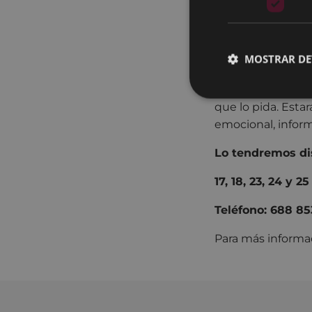
Sexu-Bizi es un 
MOSTRAR DE
Este espacio es u
que lo pida. Esta
emocional, inform
Lo tendremos dis
17, 18, 23, 24 y 
Teléfono: 688 8
Para más inform