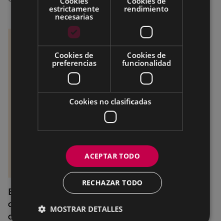
Cookies
Cookies de
estrictamente
rendimiento
necesarias
Cookies de
Cookies de
preferencias
funcionalidad
Cookies no clasificadas
ACEPTAR TODO
RECHAZAR TODO
El servicio SexuBizi-Gune Morea estará
disponible en San Juanes, con ampliación
MOSTRAR DETALLES
del horario de atención telefónica