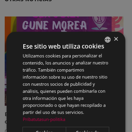
×
Ese sitio web utiliza cookies
Utilizamos cookies para personalizar el
BASQUE
contenido, los anuncios y analizar nuestro
SPANISH
tráfico. También compartimos
información sobre su uso de nuestro sitio
con nuestros socios de publicidad y
análisis, quienes pueden combinarla con
otra información que les haya
proporcionado o que hayan recopilado a
partir del uso de sus servicios.
El servicio SexuBizi-Gune Morea estará
Pribatutasun-politika
disponible en las fiestas de Amaña
01/07/2026