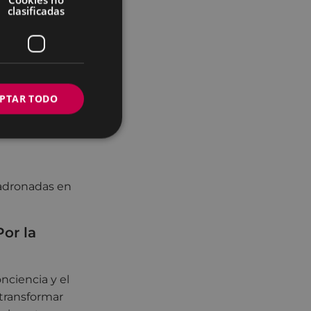
clasificadas
iembre, MIÉRCOLES
PTAR TODO
adronadas en
Por la
onciencia y el
 transformar