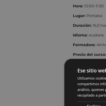
Hora:
10
Lugar:
Po
Duración:
16,5 ho
Idioma:
euskera
Formadora:
Ainh
Precio del curso
Eibar 15 €.
Ese sitio we
* Cada participan
Utilizamos cookie
Fusión de da
compartimos infor
análisis, quiene
En el curso traba
recopilado a parti
Tomaremos como p
por partes y nos 
Cookies