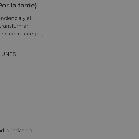
Por la tarde)
onciencia y el
 transformar
brio entre cuerpo,
, LUNES
adronadas en