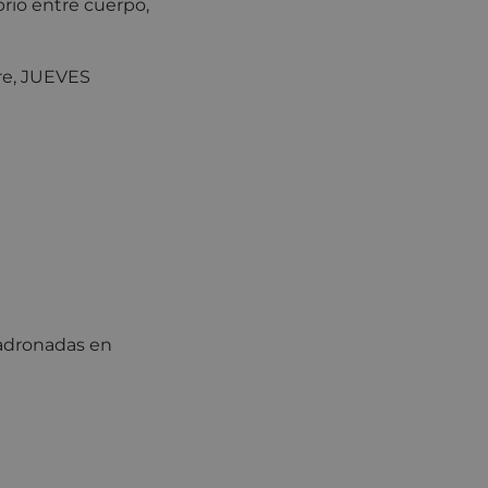
brio entre cuerpo,
bre, JUEVES
adronadas en