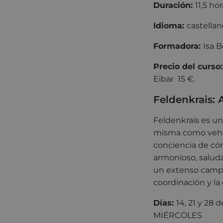
Duración:
11,5 ho
Idioma:
castellan
Formadora:
Isa B
Precio del curso
Eibar 15 €.
Feldenkrais: 
Feldenkrais es un
misma como vehíc
conciencia de có
armonioso, saluda
un extenso campo d
coordinación y l
Días:
14, 21 y 28 
MIÉRCOLES