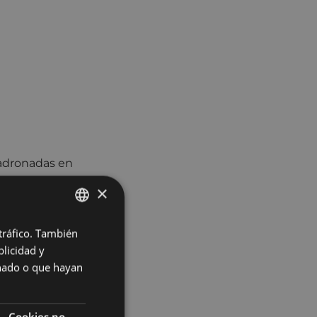
adronadas en
×
 tráfico. También
BASQUE
licidad y
SPANISH
onado o que hayan
, hip hop…
ar todo el cuerpo
 mujer que somos.
Cookies no