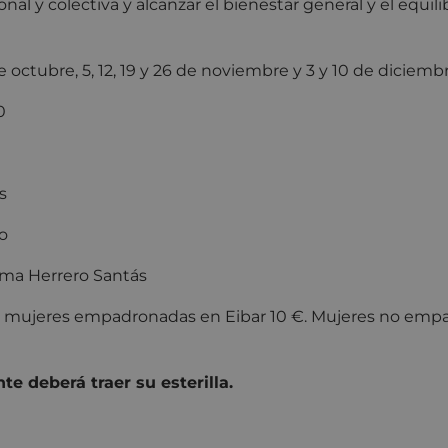
nal y colectiva y alcanzar el bienestar general y el equili
de octubre, 5, 12, 19 y 26 de noviembre y 3 y 10 de diciem
0
s
o
a Herrero Santás
:
mujeres empadronadas en Eibar 10 €. Mujeres no emp
te deberá traer su esterilla.