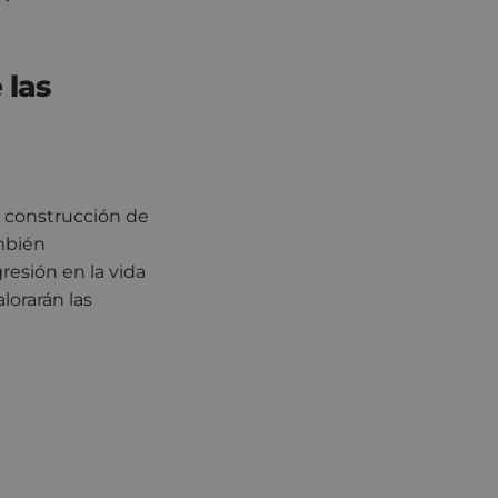
 las
y construcción de
mbién
resión en la vida
alorarán las