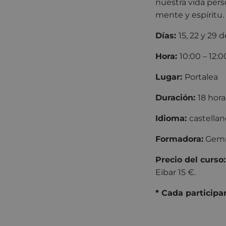
nuestra vida perso
mente y espíritu.
Días:
15, 22 y 29 
Hora:
10:00 – 12:0
Lugar:
Portalea
Duración:
18 hora
Idioma:
castellan
Formadora:
Gemm
Precio del curso
Eibar 15 €.
* Cada participan