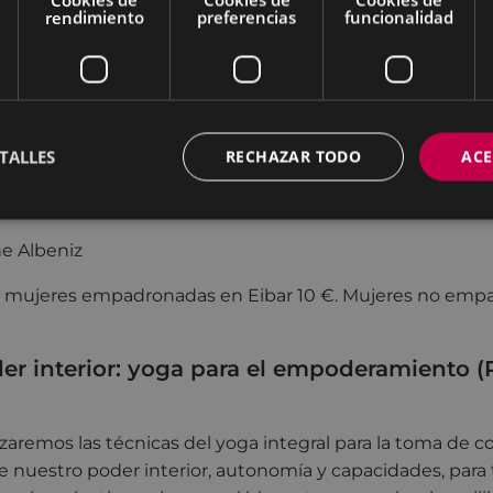
rendimiento
preferencias
funcionalidad
de octubre, 4, 11 y 18 de noviembre y 2, 9, 16 y 23 de dic
TALLES
RECHAZAR TODO
ACE
as
ne Albeniz
:
mujeres empadronadas en Eibar 10 €. Mujeres no emp
der interior: yoga para el empoderamiento
(
lizaremos las técnicas del yoga integral para la toma de c
e nuestro poder interior, autonomía y capacidades, para