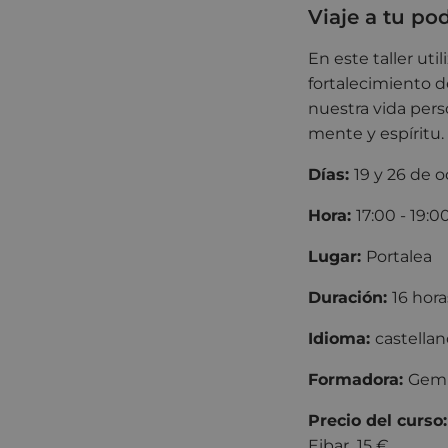
Viaje a tu po
En este taller uti
fortalecimiento d
nuestra vida perso
mente y espíritu.
Días:
19 y 26 de o
Hora:
17:0
Lugar:
Portalea
Duración:
16 hora
Idioma:
castellan
Formadora:
Gemm
Precio del curso
Eibar 15 €.