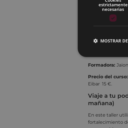
estrictamente
Días:
14, 21 y 28 
necesarias
Hora:
18:00-20:00
Lugar:
Portalea
MOSTRAR DE
Duración:
20 hor
Idioma:
euskera
Formadora
:
Jaio
Precio del curso
Eibar 15 €.
Viaje a tu po
mañana)
En este taller uti
fortalecimiento d