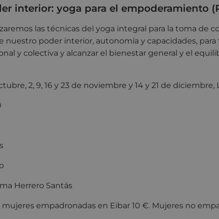
der interior: yoga para el empoderamiento
(
lizaremos las técnicas del yoga integral para la toma de c
e nuestro poder interior, autonomía y capacidades, para
nal y colectiva y alcanzar el bienestar general y el equili
ctubre, 2, 9, 16 y 23 de noviembre y 14 y 21 de diciembre
0 - 19:00
s
o
a Herrero Santás
:
mujeres empadronadas en Eibar 10 €. Mujeres no emp