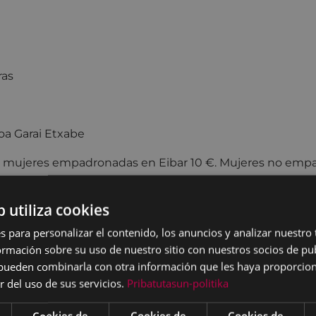
:00-11:30
rtalea
ras
oa Garai Etxabe
:
mujeres empadronadas en Eibar 10 €. Mujeres no emp
b utiliza cookies
te deberá traer su esterilla.
s para personalizar el contenido, los anuncios y analizar nuestro
nzas
mación sobre su uso de nuestro sitio con nuestros socios de pub
s pueden combinarla con otra información que les haya proporci
jaremos diferentes estilos de danza: Swing, baile africano
r del uso de sus servicios.
Pribatutasun-politika
unto de partida la danza oriental, porque permite liber
lleva a conocer nuestro cuerpo y a estar orgullosas de la
Cookies de
Cookies de
Cookies de