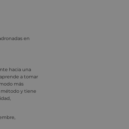
adronadas en
ente hacia una
 aprende a tomar
n modo más
l método y tiene
idad,
ciembre,