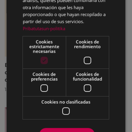
análisis, quienes pueden combinarla con
otra información que les haya
proporcionado o que hayan recopilado a
partir del uso de sus servicios.
Pribatutasun-politika
Cookies
Cookies de
estrictamente
rendimiento
necesarias
El servicio SexuBizi-Gune Morea estará
disponible en San Juanes, con ampliación
Cookies de
Cookies de
preferencias
funcionalidad
del horario de atención telefónica
15/06/2026
Cookies no clasificadas