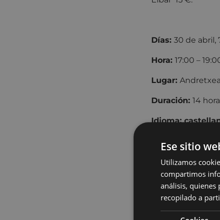
Días:
30 de abril,
Hora:
17
Lugar:
An
Duración:
14 hora
Idioma:
castella
Formadoras:
Isa
Ese sitio we
Precio del curso
Utilizamos cookie
Eibar 15 €.
compartimos infor
análisis, quiene
recopilado a parti
Quiero apr
Cookies