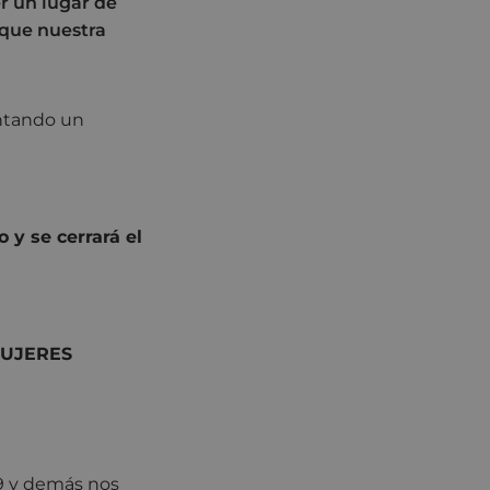
r un lugar de
 que nuestra
ntando un
o y se cerrará el
MUJERES
 19 y demás nos