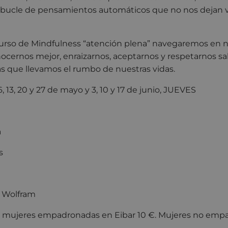
bucle de pensamientos automáticos que no nos dejan v
 curso de Mindfulness “atención plena” navegaremos en n
nocernos mejor, enraizarnos, aceptarnos y respetarnos 
s que llevamos el rumbo de nuestras vidas.
 6, 13, 20 y 27 de mayo y 3, 10 y 17 de junio, JUEVES
txea
s
a Wolfram
:
mujeres empadronadas en Eibar 10 €. Mujeres no emp