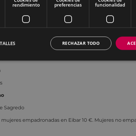
rendimiento
preferencias
funcionalidad
enderemos a realizar videollamadas utilizando el dispos
l, ordenador o tablet) y aprenderemos los conocimientos
 y Zoom, así como los trucos que necesitamos para empo
as.
TALLES
RECHAZAR TODO
ACE
 24 de mayo, LUNES
ayo de 16:00 a 19:00 y 17 y 24 de mayo de 16:00 a 19:00
a
s
no
re Sagredo
:
mujeres empadronadas en Eibar 10 €. Mujeres no emp