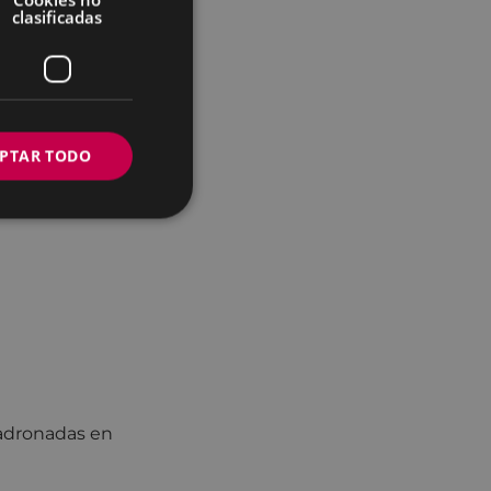
clasificadas
itivo deseado por
 básicos de las
derarnos en las
PTAR TODO
adronadas en