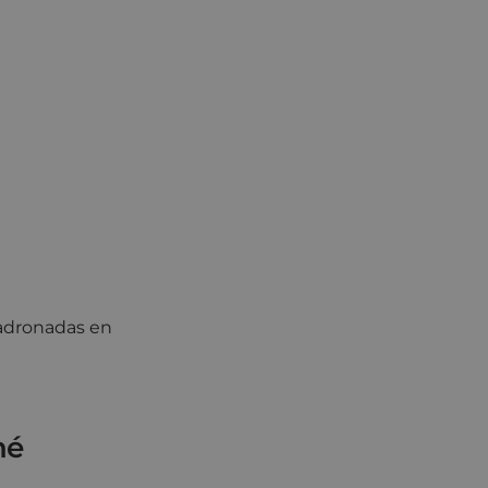
0:00 a 12:00
adronadas en
mé