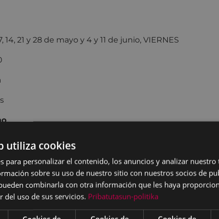
 7, 14, 21 y 28 de mayo y 4 y 11 de junio, VIERNES
:00 – 19:00
dretxea
s
no
bel García y Eneka Delgado (IKIGAI)
b utiliza cookies
:
mujeres empadronadas en Eibar 10 €. Mujeres no emp
s para personalizar el contenido, los anuncios y analizar nuestro
mación sobre su uso de nuestro sitio con nuestros socios de pub
s pueden combinarla con otra información que les haya proporci
r del uso de sus servicios.
Pribatutasun-politika
ender a hacer cursos y reuniones on
Cookies de
Cookies de
Cookies de