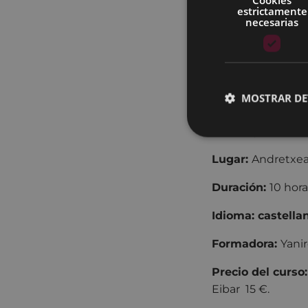
estrictamente
necesarias
En este curso apr
las mujeres (móvi
plataformas Jitsi
nuevas tecnologí
MOSTRAR DE
Días:
3, 10, 17 y
Hora:
3 y 10 de m
Lugar:
Andretxe
Duración:
10 hora
Idioma:
castella
Formadora
:
Yani
Precio del curso
Eibar 15 €.