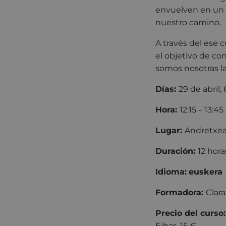
envuelven en un 
nuestro camino.
A través del ese
el objetivo de co
somos nosotras la
Días:
29 de abril,
Hora:
12:15 – 13:45
Lugar:
Andre
Duración:
12 hora
Idioma:
euskera
Formadora:
Clar
Precio del curso
Eibar 15 €.