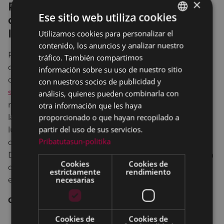
×
Programa de actividades en el marco
Ese sitio web utiliza cookies
de las celebraciones del Día
Internacional de la Mujer
Utilizamos cookies para personalizar el
BASQUE
contenido, los anuncios y analizar nuestro
SPANISH
Por otro lado, el departamento de Igualdad, junto
tráfico. También compartimos
con diversas entidades y asociaciones de la
información sobre su uso de nuestro sitio
ciudad, ha organizado una serie de
actividades que
con nuestros socios de publicidad y
se desarrollarán a lo largo del mes de marzo
, en el
análisis, quienes pueden combinarla con
otra información que les haya
marco de las celebraciones del Día Internacional de
proporcionado o que hayan recopilado a
la Mujer. Sin ir más lejos, esta misma tarde tendrá
partir del uso de sus servicios.
lugar la habitual concentración, que se llevará a
Pribatutasun-politika
cabo plaza de Unzaga, a partir de las 19:00 horas.
Desde el Ayuntamiento de Eibar, se anima a toda la
Cookies
Cookies de
ciudadanía a tomar parte en la misma, así como en
estrictamente
rendimiento
necesarias
el resto de actividades organizadas.
Contenidos relacionados:
Cookies de
Cookies de
Declaración institucional con motivo del 8 de