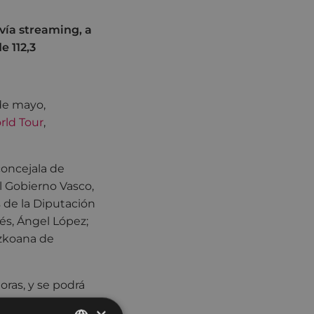
 vía streaming, a
e 112,3
de mayo,
rld Tour
,
concejala de
el Gobierno Vasco,
 de la Diputación
rés, Ángel López;
uzkoana de
oras, y se podrá
a Eibarrés
, tendrá