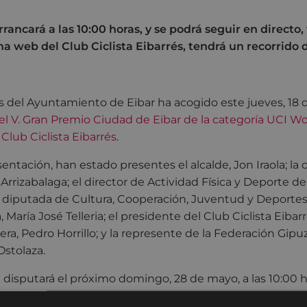
rancará a las 10:00 horas, y se podrá seguir en directo,
na web del Club Ciclista Eibarrés, tendrá un recorrido d
s del Ayuntamiento de Eibar ha acogido este jueves, 18 
l V. Gran Premio Ciudad de Eibar de la categoría UCI Wo
l
Club Ciclista Eibarrés
.
entación, han estado presentes el alcalde, Jon Iraola; la 
 Arrizabalaga; el director de Actividad Física y Deporte d
la diputada de Cultura, Cooperación, Juventud y Deportes
 María José Telleria; el presidente del Club Ciclista Eibar
rera, Pedro Horrillo; y la represente de la Federación Gip
Ostolaza.
 disputará el próximo domingo, 28 de mayo, a las 10:00 h
 vía streaming, a través de la
página web del Club Ciclist