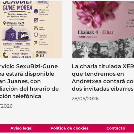
ervicio SexuBizi-Gune
La charla titulada XE
a estará disponible
que tendremos en
an Juanes, con
Andretxea contará c
iación del horario de
dos invitadas eibarres
ción telefónica
28/05/2026
/2026
Aviso legal
Política de cookies
Contacto