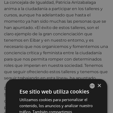
La concejala de Igualdad, Patricia Arrizabalaga
anima a la ciudadanía a participar en los talleres y
cursos, aunque ha adelantado que hasta el
momento ya han sido muchas las personas que se
han apuntado. «El éxito de estos talleres, son el
claro ejemplo de la gran concienciación que
tenemos en Eibar y en nuestro entorno, y es
necesario que nos organicemos y fomentemos una
conciencia crítica y feminista entre la ciudadanía
para que nos permita romper con determinados
roles que imperan en nuestra sociedad. Tenemos
que seguir ofreciendo estos talleres y tenemos que
seguir trabajando en esta línea», ha apuntado.
×
De esta manera, el Ayuntamiento, mediante su
Ese sitio web utiliza cookies
Servicio de Igualdad – Andretxea, apuesta por
Utilizamos cookies para personalizar el
BASQUE
celebrar y organizar estos cursos y talleres que
contenido, los anuncios y analizar nuestro
pretenden movilizar y concienciar a la ciudadanía.
SPANISH
tráfico. También compartimos