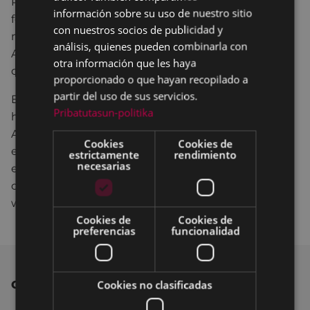
Para realizar la prematrícula, se debe rellenar un
información sobre su uso de nuestro sitio
formulario que está disponible en la web
con nuestros socios de publicidad y
municipal
www.eibar.eus
(incluido el microsite de
análisis, quienes pueden combinarla con
Andretxea
www.eibar.eus/es/igualdad-andretxea
) o
otra información que les haya
de manera presencial en Andretxea o Pegora.
proporcionado o que hayan recopilado a
partir del uso de sus servicios.
El plazo permanecerá abierto desde el 1 de febrero
Pribatutasun-politika
hasta el 25 de ese mismo mes (ambos inclusive).
Algunos de los talleres se podrán disfrutar en
Cookies
Cookies de
euskera y castellano y las mujeres empadronadas
estrictamente
rendimiento
necesarias
en Eibar tendrán un descuento. La programación
completa también se podrá consultar en la propia
web de Andretxea.
Cookies de
Cookies de
preferencias
funcionalidad
Cookies no clasificadas
OTRAS NOTICIAS