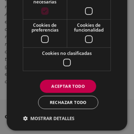
necesarias
realizar su propia reserva en las instalaciones de
Andretxea de una manera más óptima. Además,
el nuevo microsite ofrece de una forma más
Cookies de
Cookies de
amplia, clara y sencilla toda aquella información
preferencias
funcionalidad
relativa a las charlas, eventos e, incluso, plazos de
matriculación para los distintos cursos que se
organizan. En este nuevo apartado web, además,
Cookies no clasificadas
tanto la Mesa de la Mujer como los distintos
grupos y asociaciones de Eibar tendrán su propio
espacio y protagonismo con información
actualizada
constantemente
”.
ACEPTAR TODO
RECHAZAR TODO
OTRAS NOTICIAS
MOSTRAR DETALLES