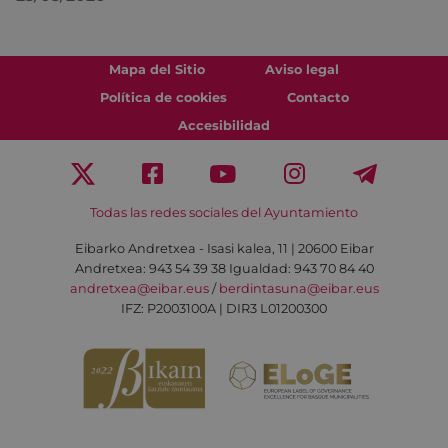
Mapa del Sitio
Aviso legal
Política de cookies
Contacto
Accesibilidad
Todas las redes sociales del Ayuntamiento
Eibarko Andretxea - Isasi kalea, 11 | 20600 Eibar
Andretxea: 943 54 39 38
Igualdad: 943 70 84 40
andretxea@eibar.eus
/
berdintasuna@eibar.eus
IFZ: P2003100A | DIR3 L01200300