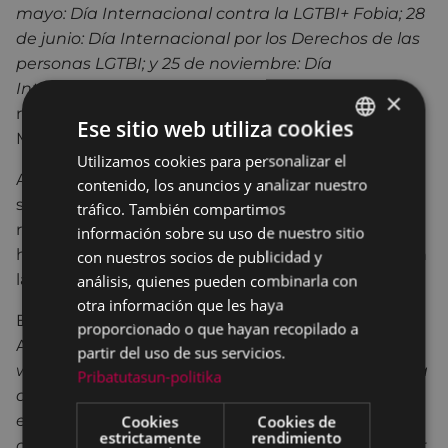
mayo: Día Internacional contra la LGTBI+ Fobia; 28
de junio: Día Internacional por los Derechos de las
personas LGTBI; y 25 de noviembre: Día
Internacional Contra las Violencias Machistas
–
×
reserva de Andretxea, biblioteca de Andretxea, la
Ese sitio web utiliza cookies
Mesa de la Mujer, Asociaciones y grupos.
Utilizamos cookies para personalizar el
BASQUE
Asimismo, todas aquellas personas que quieran
contenido, los anuncios y analizar nuestro
SPANISH
seguir las cuentas oficiales de Andretxea en las
tráfico. También compartimos
redes sociales de Facebook y Twitter, podrán
información sobre su uso de nuestro sitio
hacerlo pulsando sobre los iconos que se ubican en
con nuestros socios de publicidad y
análisis, quienes pueden combinarla con
la parte inferior derecha de la nueva web.
otra información que les haya
En palabras de la concejala de Igualdad, Patricia
proporcionado o que hayan recopilado a
Arrizabalaga, “
la puesta en marcha de la nueva
partir del uso de sus servicios.
web de Andretxea supone un avance en la mejora
Pribatutasun-politika
del servicio de Igualdad, dando la posibilidad,
Cookies
Cookies de
entre otras cuestiones, a distintos colectivos,
estrictamente
rendimiento
asociaciones y grupos de nuestra ciudad de poder