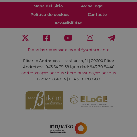
Mapa del Sitio
Aviso legal
Política de cookies
Contacto
Accesibilidad
Todas las redes sociales del Ayuntamiento
Eibarko Andretxea - Isasi kalea, 11 | 20600 Eibar
Andretxea: 943 54 39 38
Igualdad: 943 70 84 40
andretxea@eibar.eus
/
berdintasuna@eibar.eus
IFZ: P2003100A | DIR3 L01200300