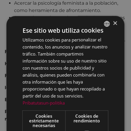
Acercar la psicología feminista a la población,
como herramienta de afrontamiento.
Aportar herramientas de manejo de emociones
×
difíciles, desde una perspectiva feminista.
Ese sitio web utiliza cookies
Empoderar personal y colectivamente a las
Utilizamos cookies para personalizar el
BASQUE
mujeres participantes en su autoconocimiento.
contenido, los anuncios y analizar nuestro
SPANISH
Fechas:
2, 9, 16 y 23 de junio,de 2020. Martes.
tráfico. También compartimos
información sobre su uso de nuestro sitio
Horario:
de 18:00 a 20:00h.
con nuestros socios de publicidad y
análisis, quienes pueden combinarla con
Formadora:
Ianire Estébanez.
otra información que les haya
Idioma:
castellano
proporcionado o que hayan recopilado a
partir del uso de sus servicios.
En la Plataforma zoom.
Pribatutasun-politika
Para descargar el impreso de
Cookies
Cookies de
matriculación
PULSA AQUÍ.
estrictamente
rendimiento
necesarias