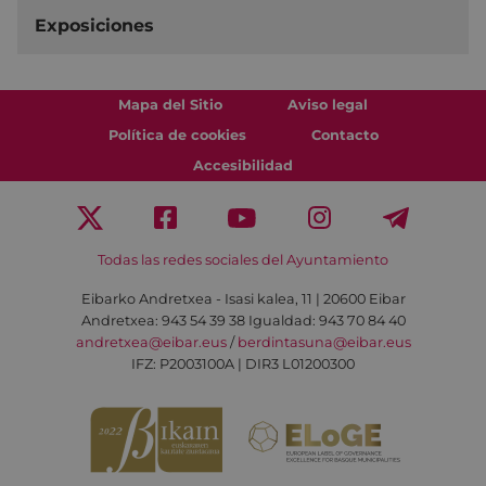
Exposiciones
Mapa del Sitio
Aviso legal
Política de cookies
Contacto
Accesibilidad
Todas las redes sociales del Ayuntamiento
Eibarko Andretxea - Isasi kalea, 11 | 20600 Eibar
Andretxea: 943 54 39 38
Igualdad: 943 70 84 40
andretxea@eibar.eus
/
berdintasuna@eibar.eus
IFZ: P2003100A | DIR3 L01200300