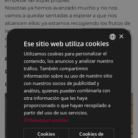
empezar las suyas propias.
Nosotras ya hemos avanzado mucho y no nos
vamos a quedar sentadas a esperar a que nos
alcancen ellos: ya estamos recogiendo los frutos de
las semillas que hemos ido sembrando, ya estamos
×
cosechando triunfos, y aunque a muchos les de
Ese sitio web utiliza cookies
miedo esta revolución, cada vez somos más.
Utilizamos cookies para personalizar el
BASQUE
Ponente:
Coral Herrera Gómez
contenido, los anuncios y analizar nuestro
SPANISH
tráfico. También compartimos
Día y hora:
5 de febrero del 2024, lunes, 18:30.
información sobre su uso de nuestro sitio
con nuestros socios de publicidad y
Lugar:
Andretxea
análisis, quienes pueden combinarla con
otra información que les haya
proporcionado o que hayan recopilado a
partir del uso de sus servicios.
Pribatutasun-politika
Cookies
Cookies de