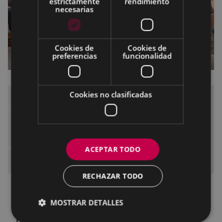
estrictamente
rendimiento
necesarias
Cookies de
Cookies de
preferencias
funcionalidad
Cookies no clasificadas
Espacio de formación
Escuela para el Empoderamiento de las
Mujeres
ACEPTAR TODO
Sesiones abiertas a la ciudadanía
RECHAZAR TODO
Primavera 2026
MOSTRAR DETALLES
Otoño 2025