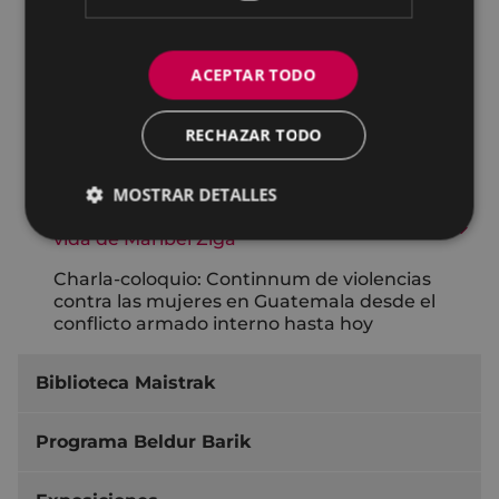
Primavera 2025
Otoño 2024
ACEPTAR TODO
Primavera 2024
RECHAZAR TODO
Otoño 2023
Charla: Mujeres Baserritarras. Agricultura
MOSTRAR DETALLES
Presentación del Libro: La feliz y violenta
vida de Maribel Ziga
Charla-coloquio: Continnum de violencias
contra las mujeres en Guatemala desde el
conflicto armado interno hasta hoy
Biblioteca Maistrak
Programa Beldur Barik