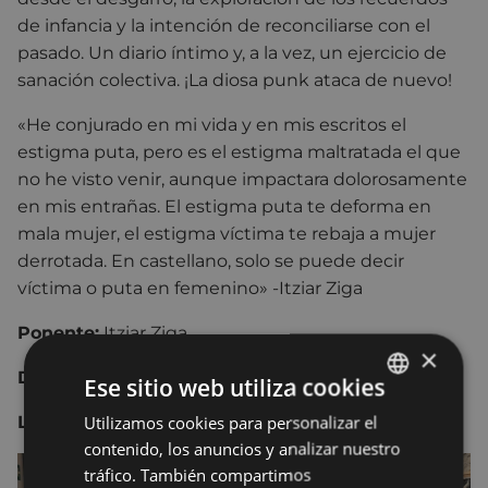
de infancia y la intención de reconciliarse con el
pasado. Un diario íntimo y, a la vez, un ejercicio de
sanación colectiva. ¡La diosa punk ataca de nuevo!
«He conjurado en mi vida y en mis escritos el
estigma puta, pero es el estigma maltratada el que
no he visto venir, aunque impactara dolorosamente
en mis entrañas. El estigma puta te deforma en
mala mujer, el estigma víctima te rebaja a mujer
derrotada. En castellano, solo se puede decir
víctima o puta en femenino» -Itziar Ziga
Ponente:
Itziar Ziga
×
Día y hora:
22 de noviembre del 2023, 22, 18:30.
Ese sitio web utiliza cookies
Utilizamos cookies para personalizar el
BASQUE
Lugar:
Andretxea.
contenido, los anuncios y analizar nuestro
SPANISH
tráfico. También compartimos