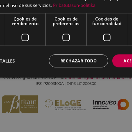
r del uso de sus servicios.
Pribatutasun-politika
Cookies de
Cookies de
Cookies de
rendimiento
preferencias
funcionalidad
Aviso legal
Política de cookies
Contacto
TALLES
RECHAZAR TODO
ACE
Todas las redes sociales del Ayuntamiento
Eibarko Andretxea - Isasi kalea, 11 | 20600 Eibar
43 54 39 38
Igualdad: 943 70 84 40
andretxea@eibar.eus
/
berdintasu
IFZ: P2003100A | DIR3 L01200300