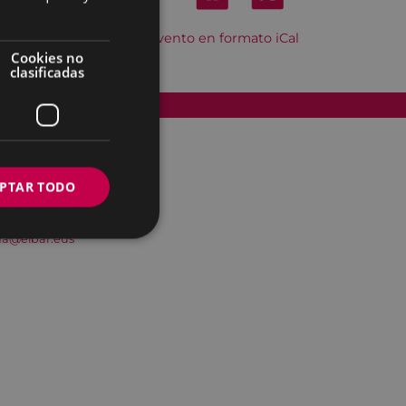
Descargar el evento en formato iCal
Cookies no
clasificadas
Accesibilidad
PTAR TODO
na@eibar.eus