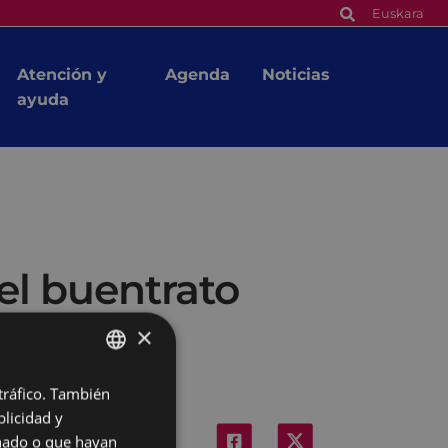
Euskara
Atención y
Agenda
Noticias
ayuda
el buentrato
×
 tráfico. También
BASQUE
licidad y
SPANISH
onado o que hayan