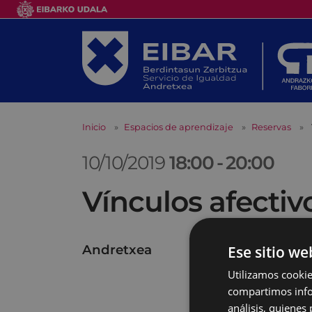
Inicio
Espacios de aprendizaje
Reservas
10/10/2019
18:00
-
20:00
Vínculos afectiv
Andretxea
Ese sitio we
Utilizamos cookie
compartimos infor
análisis, quiene