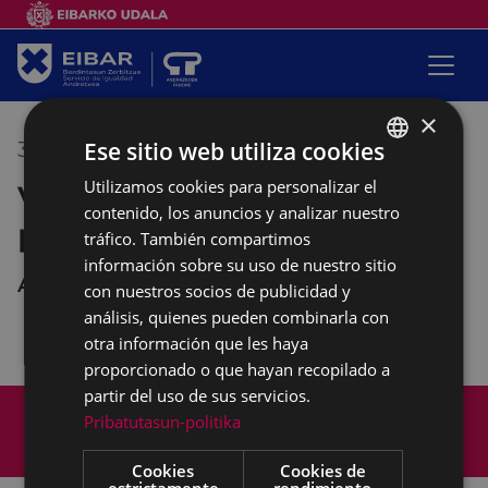
×
Ese sitio web utiliza cookies
30/03/2023
17:00
-
19:00
Utilizamos cookies para personalizar el
BASQUE
Vínculos afectivos para la
contenido, los anuncios y analizar nuestro
SPANISH
promoción del buentrato
tráfico. También compartimos
información sobre su uso de nuestro sitio
Andretxea
con nuestros socios de publicidad y
análisis, quienes pueden combinarla con
otra información que les haya
proporcionado o que hayan recopilado a
partir del uso de sus servicios.
Mapa del Sitio
Aviso legal
Pribatutasun-politika
Política de cookies
Contacto
Accesibilidad
Cookies
Cookies de
estrictamente
rendimiento