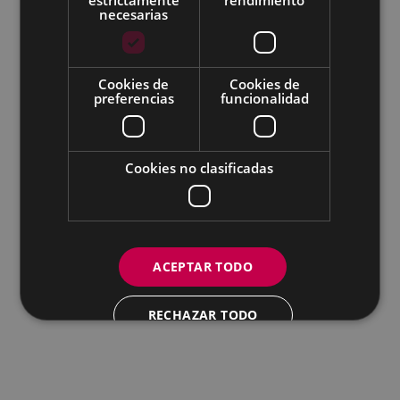
necesarias
Todas las redes sociales del Ayuntamiento
Cookies de
Cookies de
Eibarko Andretxea - Isasi kalea, 11 | 20600 Eibar
preferencias
funcionalidad
Andretxea: 943 54 39 38
Igualdad: 943 70 84 40
andretxea@eibar.eus
/
berdintasuna@eibar.eus
IFZ: P2003100A | DIR3 L01200300
Cookies no clasificadas
ACEPTAR TODO
RECHAZAR TODO
MOSTRAR DETALLES