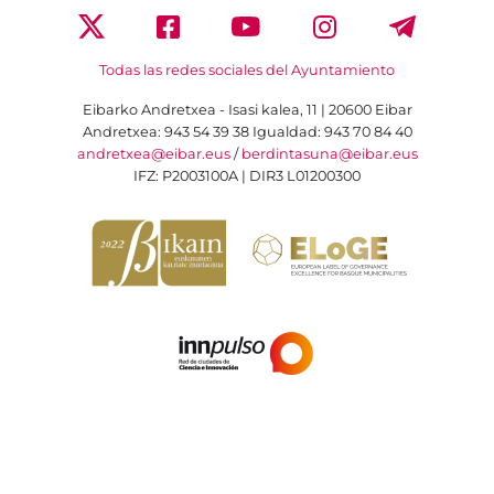
Todas las redes sociales del Ayuntamiento
Eibarko Andretxea - Isasi kalea, 11 | 20600 Eibar
Andretxea: 943 54 39 38
Igualdad: 943 70 84 40
andretxea@eibar.eus
/
berdintasuna@eibar.eus
IFZ: P2003100A | DIR3 L01200300