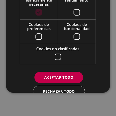
necesarias
Todas las redes sociales del Ayuntamiento
Cookies de
Cookies de
Eibarko Andretxea - Isasi kalea, 11 | 20600 Eibar
preferencias
funcionalidad
Andretxea: 943 54 39 38
Igualdad: 943 70 84 40
andretxea@eibar.eus
/
berdintasuna@eibar.eus
IFZ: P2003100A | DIR3 L01200300
Cookies no clasificadas
ACEPTAR TODO
RECHAZAR TODO
MOSTRAR DETALLES