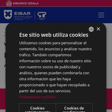
×
Ese sitio web utiliza cookies
21/02/2019
18:00
-
20:00
Utilizamos cookies para personalizar el
BASQUE
Vínculos afectivos para la
contenido, los anuncios y analizar nuestro
SPANISH
promoción del buentrato
tráfico. También compartimos
información sobre su uso de nuestro sitio
Andretxea
con nuestros socios de publicidad y
análisis, quienes pueden combinarla con
otra información que les haya
proporcionado o que hayan recopilado a
partir del uso de sus servicios.
Mapa del Sitio
Aviso legal
Pribatutasun-politika
Política de cookies
Contacto
Accesibilidad
Cookies
Cookies de
estrictamente
rendimiento