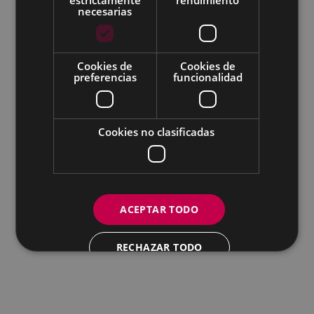
necesarias
Todas las redes sociales del Ayuntamiento
Cookies de
Cookies de
Eibarko Andretxea - Isasi kalea, 11 | 20600 Eibar
preferencias
funcionalidad
Andretxea: 943 54 39 38
Igualdad: 943 70 84 40
andretxea@eibar.eus
/
berdintasuna@eibar.eus
IFZ: P2003100A | DIR3 L01200300
Cookies no clasificadas
ACEPTAR TODO
RECHAZAR TODO
MOSTRAR DETALLES