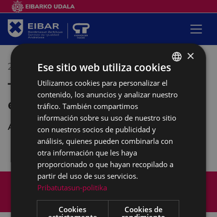
×
Ese sitio web utiliza cookies
20/12/2018
10:30
-
12:30
Utilizamos cookies para personalizar el
BASQUE
Taller: Diálogos de mujeres
contenido, los anuncios y analizar nuestro
SPANISH
en interculturalidad
tráfico. También compartimos
información sobre su uso de nuestro sitio
Andretxea
con nuestros socios de publicidad y
análisis, quienes pueden combinarla con
otra información que les haya
proporcionado o que hayan recopilado a
partir del uso de sus servicios.
Mapa del Sitio
Aviso legal
Pribatutasun-politika
Política de cookies
Contacto
Accesibilidad
Cookies
Cookies de
estrictamente
rendimiento