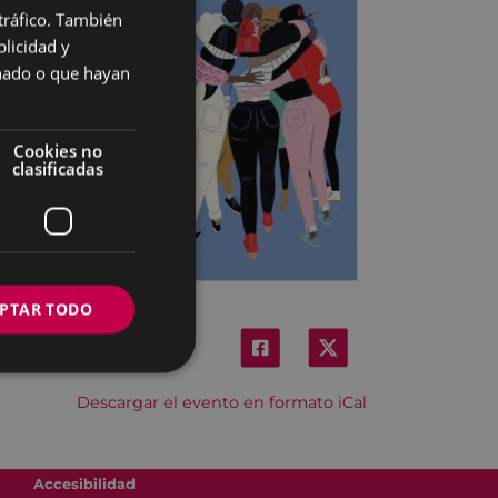
 tráfico. También
BASQUE
licidad y
SPANISH
onado o que hayan
Cookies no
clasificadas
PTAR TODO
Descargar el evento en formato iCal
Accesibilidad