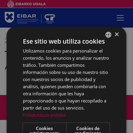
×
Ese sitio web utiliza cookies
22/12/2020
17:00
-
19:00
Utilizamos cookies para personalizar el
BASQUE
Taller de danzas africanas
contenido, los anuncios y analizar nuestro
SPANISH
tráfico. También compartimos
Andretxea
información sobre su uso de nuestro sitio
con nuestros socios de publicidad y
análisis, quienes pueden combinarla con
otra información que les haya
Mapa del Sitio
Aviso legal
proporcionado o que hayan recopilado a
partir del uso de sus servicios.
Política de cookies
Contacto
Pribatutasun-politika
Accesibilidad
Cookies
Cookies de
estrictamente
rendimiento