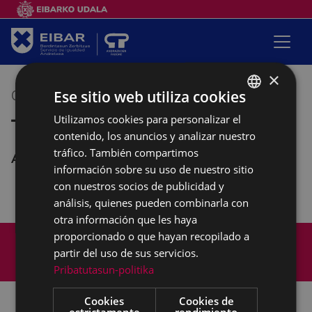
×
Ese sitio web utiliza cookies
09/04/2019
16:00
-
18:00
Utilizamos cookies para personalizar el
BASQUE
Taller conociendo tu móvil
contenido, los anuncios y analizar nuestro
SPANISH
tráfico. También compartimos
Andretxea
información sobre su uso de nuestro sitio
con nuestros socios de publicidad y
análisis, quienes pueden combinarla con
otra información que les haya
Mapa del Sitio
Aviso legal
proporcionado o que hayan recopilado a
partir del uso de sus servicios.
Política de cookies
Contacto
Pribatutasun-politika
Accesibilidad
Cookies
Cookies de
estrictamente
rendimiento