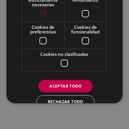
necesarias
Todas las redes sociales del Ayuntamiento
Eibarko Andretxea - Isasi kalea, 11 | 20600 Eibar
Andretxea: 943 54 39 38
Igualdad: 943 70 84 40
Cookies de
Cookies de
andretxea@eibar.eus
/
berdintasuna@eibar.eus
preferencias
funcionalidad
IFZ: P2003100A | DIR3 L01200300
Cookies no clasificadas
ACEPTAR TODO
RECHAZAR TODO
MOSTRAR DETALLES