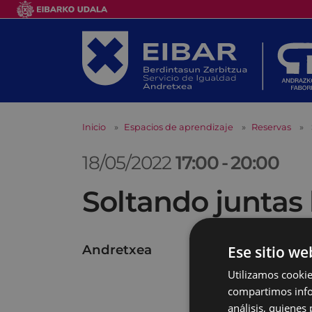
Inicio
Espacios de aprendizaje
Reservas
18/05/2022
17:00
-
20:00
Soltando juntas 
Andretxea
Ese sitio we
Utilizamos cookie
compartimos infor
análisis, quiene