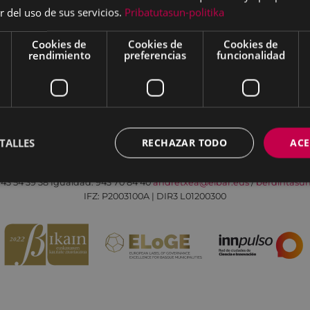
r del uso de sus servicios.
Pribatutasun-politika
Cookies de
Cookies de
Cookies de
rendimiento
preferencias
funcionalidad
Aviso legal
Política de cookies
Contacto
TALLES
RECHAZAR TODO
ACE
Todas las redes sociales del Ayuntamiento
Eibarko Andretxea - Isasi kalea, 11 | 20600 Eibar
43 54 39 38
Igualdad: 943 70 84 40
andretxea@eibar.eus
/
berdintasu
IFZ: P2003100A | DIR3 L01200300