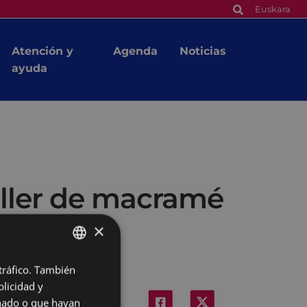
Euskara
Atención y
Agenda
Noticias
ayuda
taller de macramé
×
 tráfico. También
BASQUE
licidad y
SPANISH
onado o que hayan