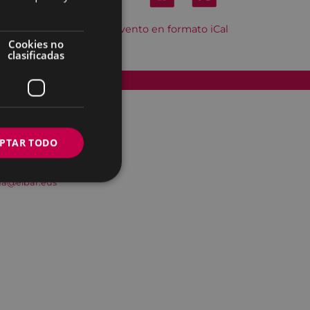
Descargar el evento en formato iCal
Cookies no
clasificadas
Accesibilidad
PTAR TODO
na@eibar.eus