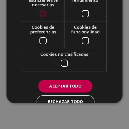
necesarias
Todas las redes sociales del Ayuntamiento
Cookies de
Cookies de
Eibarko Andretxea - Isasi kalea, 11 | 20600 Eibar
preferencias
funcionalidad
Andretxea: 943 54 39 38
Igualdad: 943 70 84 40
andretxea@eibar.eus
/
berdintasuna@eibar.eus
IFZ: P2003100A | DIR3 L01200300
Cookies no clasificadas
ACEPTAR TODO
RECHAZAR TODO
MOSTRAR DETALLES