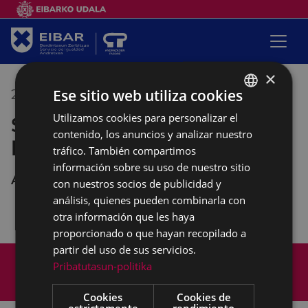
×
Ese sitio web utiliza cookies
25/05/2022
17:00
-
20:00
Utilizamos cookies para personalizar el
BASQUE
Soltando juntas los nudos de
contenido, los anuncios y analizar nuestro
SPANISH
la vida: taller de macramé
tráfico. También compartimos
información sobre su uso de nuestro sitio
Andretxea
con nuestros socios de publicidad y
análisis, quienes pueden combinarla con
otra información que les haya
proporcionado o que hayan recopilado a
partir del uso de sus servicios.
Mapa del Sitio
Aviso legal
Pribatutasun-politika
Política de cookies
Contacto
Accesibilidad
Cookies
Cookies de
estrictamente
rendimiento